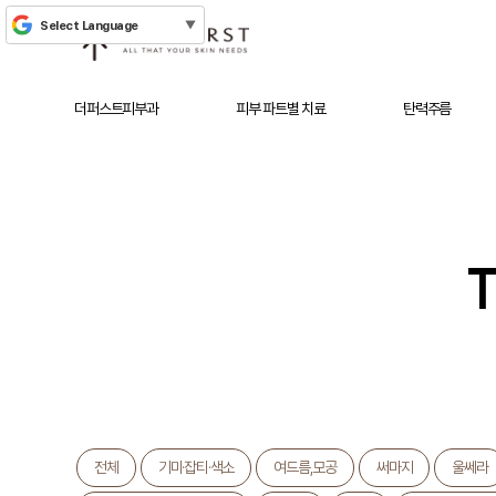
더퍼스트피부과
피부 파트별 치료
탄력주름
T
전체
기미·잡티·색소
여드름,모공
써마지
울쎄라