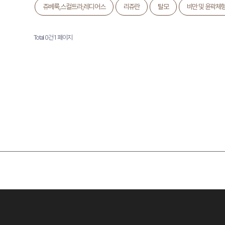
쥬베룩,스컬트라,레디어스
리쥬란
탈모
비만 및 윤곽체
Total 0건
1 페이지