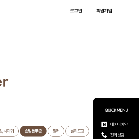
로그인
회원가입
er
QUICK MENU
네이버 예약
점, 사마귀
손발톱무좀
필러
실리프팅
전화 상담