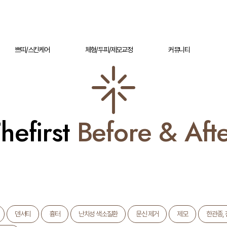
쁘띠/스킨케어
체형/두피/제모교정
커뮤니티
hefirst
Before & Aft
덴서티
흉터
난치성 색소질환
문신 제거
제모
한관종, 